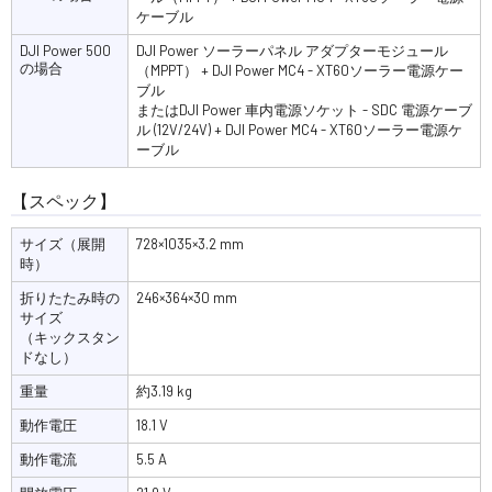
ケーブル
DJI Power 500
DJI Power ソーラーパネル アダプターモジュール
の場合
（MPPT） + DJI Power MC4 - XT60ソーラー電源ケー
ブル
またはDJI Power 車内電源ソケット - SDC 電源ケーブ
ル (12V/24V) + DJI Power MC4 - XT60ソーラー電源ケ
ーブル
【スペック】
サイズ（展開
728×1035×3.2 mm
時）
折りたたみ時の
246×364×30 mm
サイズ
（キックスタン
ドなし）
重量
約3.19 kg
動作電圧
18.1 V
動作電流
5.5 A