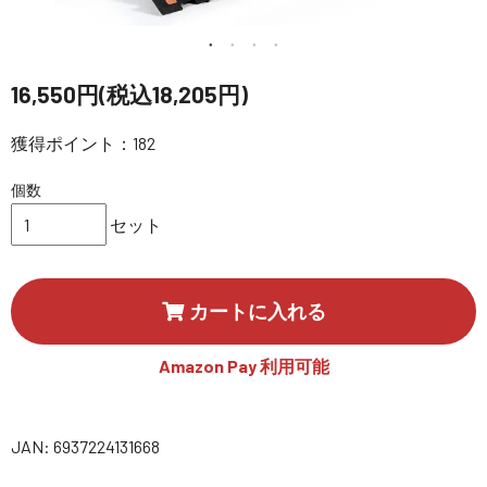
講習会･国家資格･WEBセミナー
定期配信!
16,550円(税込18,205円)
サポート・Q&A / 法人・学生のお客様
獲得ポイント：182
個数
取扱店舗一覧
セット
SEKIDO
カートに入れる
コーポレートサイト
Amazon Pay 利用可能
SEKIDO 会社概要
JAN: 6937224131668