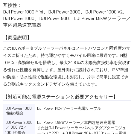
互換性：
DJI Power 1000 Mini、DJI Power 2000、DJI Power 1000 V2、
DJI Power 1000、DJI Power 500、DJI Power 1.8kWソーラー／
車内超急速充電器
【商品説明】
この100Wポータブルソーラーパネルはノートパソコンと同程度のサ
イズに折りたため、持ち運びやすくモバイル用途に最適です。N型
TOPCon高効率セルを搭載し、最大24.8％の太陽光変換効率を実現す
る優れた性能を発揮します。屋外向けに設計されており、IP67準拠
の防塵・防水性能で過酷な環境にも対応し、片手で簡単に設置でき
る分割式キックスタンドデザインを備えています。
【対応可能な電源ステーションと必要アクセサリー】
DJI Power 1000
DJI Power MC4ソーラー充電ケーブル
Miniの場合
DJI Power 2000
DJI Power 1.8kWソーラー／車内超急速充電器
／1000 V2／
またはDJI Power ソーラーパネル アダプターモジュ
1000の場合
ール（MPPT） + DJI Power MC4 - XT60ソーラー電源