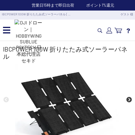
営業日15時まで即日出荷
ポイント1%還元
IBCPOWER 100W 折りたたみ式ソーラーパネル [ …
ゲスト 様
カメラドローン・生活家電
IBCPOWER 100W 折りたたみ式ソーラーパネ
ル
カメラ・スタビライザー
業務用ドローン・業務関連製品
水中ドローン(ROV)・水中スクーター
RC・ロボット部品