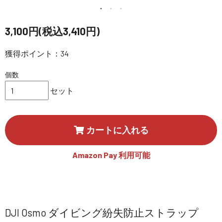
講習会･国家資格･WEBセミナー
3,100円(税込3,410円)
定期配信!
獲得ポイント：34
サポート・Q&A / 法人・学生のお客様
個数
セット
取扱店舗一覧
カートに入れる
SEKIDO
コーポレートサイト
Amazon Pay 利用可能
SEKIDO 会社概要
DJI Osmo ダイビング紛失防止ストラップ