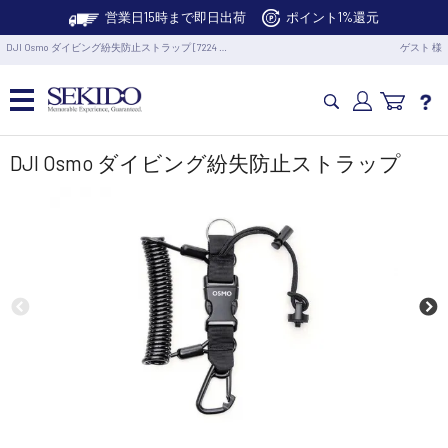
営業日15時まで即日出荷
ポイント1%還元
DJI Osmo ダイビング紛失防止ストラップ [7224 …
ゲスト 様
カメラドローン・生活家電
DJI Osmo ダイビング紛失防止ストラップ
カメラ・スタビライザー
業務用ドローン・業務関連製品
水中ドローン(ROV)・水中スクーター
RC・ロボット部品