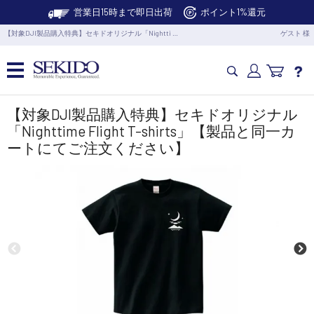
営業日15時まで即日出荷
ポイント1%還元
【対象DJI製品購入特典】セキドオリジナル「Nightti …
ゲスト 様
カメラドローン・生活家電
【対象DJI製品購入特典】セキドオリジナル
「Nighttime Flight T-shirts」【製品と同一カ
ートにてご注文ください】
カメラ・スタビライザー
業務用ドローン・業務関連製品
水中ドローン(ROV)・水中スクーター
RC・ロボット部品