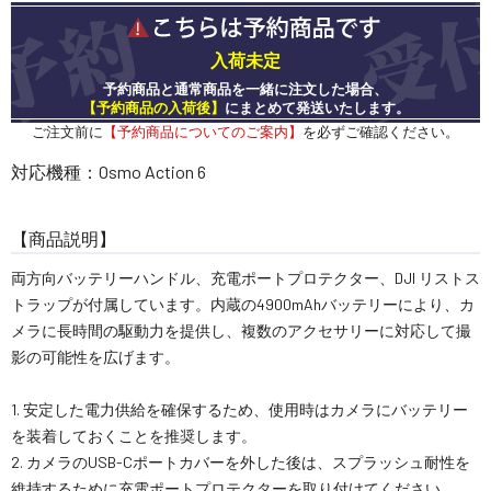
入荷未定
予約商品と通常商品を一緒に注文した場合、
【予約商品の入荷後】
にまとめて発送いたします。
ご注文前に
【予約商品についてのご案内】
を必ずご確認ください。
対応機種：Osmo Action 6
【商品説明】
両方向バッテリーハンドル、充電ポートプロテクター、DJI リストス
トラップが付属しています。内蔵の4900mAhバッテリーにより、カ
メラに長時間の駆動力を提供し、複数のアクセサリーに対応して撮
影の可能性を広げます。
1. 安定した電力供給を確保するため、使用時はカメラにバッテリー
を装着しておくことを推奨します。
2. カメラのUSB-Cポートカバーを外した後は、スプラッシュ耐性を
維持するために充電ポートプロテクターを取り付けてください。