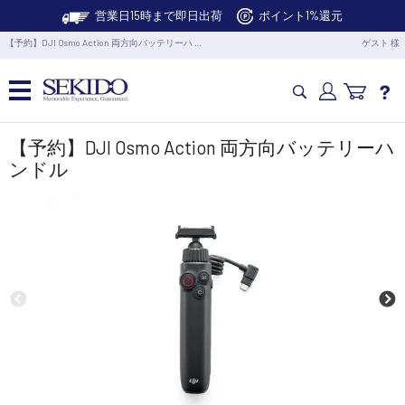
営業日15時まで即日出荷
ポイント1%還元
【予約】DJI Osmo Action 両方向バッテリーハ …
ゲスト 様
カメラドローン・生活家電
【予約】DJI Osmo Action 両方向バッテリーハ
ンドル
カメラ・スタビライザー
業務用ドローン・業務関連製品
水中ドローン(ROV)・水中スクーター
RC・ロボット部品