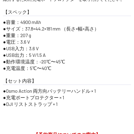
【スペック】
容量：4900 mAh
サイズ：37.8×44.2×181 mm （長さ×幅×高さ）
重量：207 g
電圧：3.6 V
USB入力：3.6 V
USB出力：5 V/1.5 A
動作環境温度：-20℃〜45℃
充電温度：5℃〜40℃
【セット内容】
Osmo Action 両方向バッテリーハンドル × 1
充電ポートプロテクター × 1
DJI リストストラップ × 1