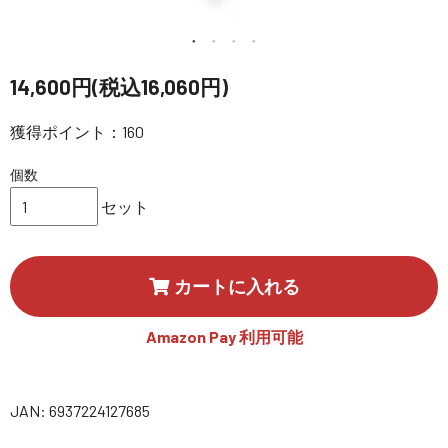
講習会･国家資格･WEBセミナー
定期配信!
14,600円(税込16,060円)
獲得ポイント：160
サポート・Q&A / 法人・学生のお客様
個数
取扱店舗一覧
セット
SEKIDO
カートに入れる
コーポレートサイト
Amazon Pay 利用可能
SEKIDO 会社概要
JAN: 6937224127685