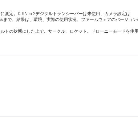
合に測定。DJI Neo 2デジタルトランシーバーは未使用、カメラ設定は
％から0％まで。結果は、環境、実際の使用状況、ファームウェアのバージョ
定をデフォルトの状態にした上で、サークル、ロケット、ドローニーモードを使