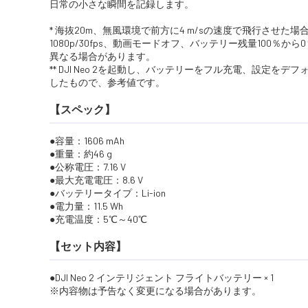
日常の小さな瞬間を記録します。
* 海抜20m、無風環境で前方に4 m/sの速度で飛行させた場
1080p/30fps、動画モードオフ、バッテリー残量100
異なる場合があります。
** DJI Neo 2を起動し、バッテリーをフル充電、設
したもので、参考値です。
【スペック】
容量：1606 mAh
重量：約46 g
公称電圧：7.16 V
最大充電電圧：8.6 V
バッテリータイプ：Li-ion
電力量：11.5 Wh
充電温度：5℃～40℃
【セット内容】
DJI Neo 2 インテリジェント フライトバッテリー × 1
※内容物は予告なく変更になる場合があります。