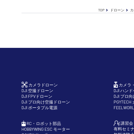
TOP
ドローン
カ
カメラドローン
カメラ
DJI 空撮ドローン
DJI ハン
DJI FPVドローン
DJI プロ
DJI プロ向け空撮ドローン
PGYTEC
DJI ポータブル電源
FEELWO
講習会
RC・ロボット部品
有料セミ
HOBBYWING ESC モーター