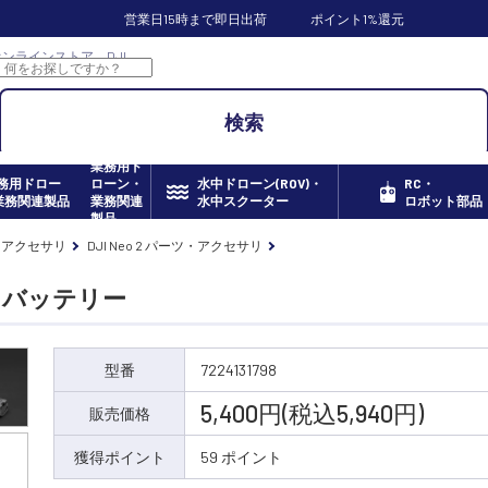
営業日15時まで即日出荷
ポイント1%還元
キドオンラインストア DJI
検索
業務用ド
ローン・
水中ドローン(ROV)・
RC・
業務関連
水中スクーター
ロボット部品
製品
・アクセサリ
DJI Neo 2 パーツ・アクセサリ
イトバッテリー
型番
7224131798
5,400円(税込5,940円)
販売価格
獲得ポイント
59 ポイント