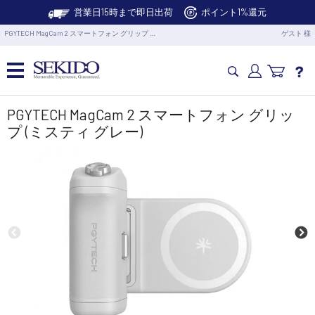
営業日15時まで即日出荷
ポイント1%還元
PGYTECH MagCam 2 スマートフォン グリップ …
ゲスト 様
カメラドローン・生活家電
PGYTECH MagCam 2 スマートフォン グリッ
プ (ミスティ グレー)
カメラ・スタビライザー
業務用ドローン・業務関連製品
水中ドローン(ROV)・水中スクーター
RC・ロボット部品