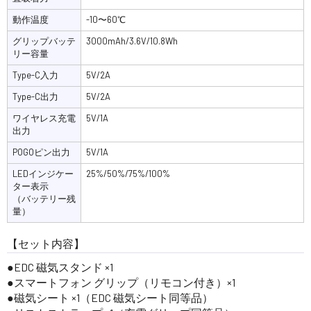
動作温度
-10〜60℃
グリップバッテ
3000mAh/3.6V/10.8Wh
リー容量
Type-C入力
5V/2A
Type-C出力
5V/2A
ワイヤレス充電
5V/1A
出力
POGOピン出力
5V/1A
LEDインジケー
25%/50%/75%/100%
ター表示
（バッテリー残
量）
【セット内容】
EDC 磁気スタンド ×1
スマートフォン グリップ（リモコン付き）×1
磁気シート ×1（EDC 磁気シート同等品）