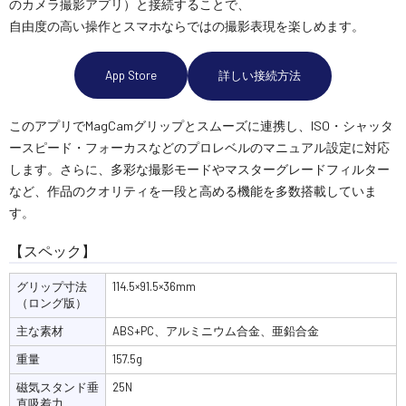
のカメラ撮影アプリ）と接続することで、
自由度の高い操作とスマホならではの撮影表現を楽しめます。
App Store
詳しい接続方法
このアプリでMagCamグリップとスムーズに連携し、ISO・シャッタ
ースピード・フォーカスなどのプロレベルのマニュアル設定に対応
します。さらに、多彩な撮影モードやマスターグレードフィルター
など、作品のクオリティを一段と高める機能を多数搭載していま
す。
【スペック】
グリップ寸法
114.5×91.5×36mm
（ロング版）
主な素材
ABS+PC、アルミニウム合金、亜鉛合金
重量
157.5g
磁気スタンド垂
25N
直吸着力