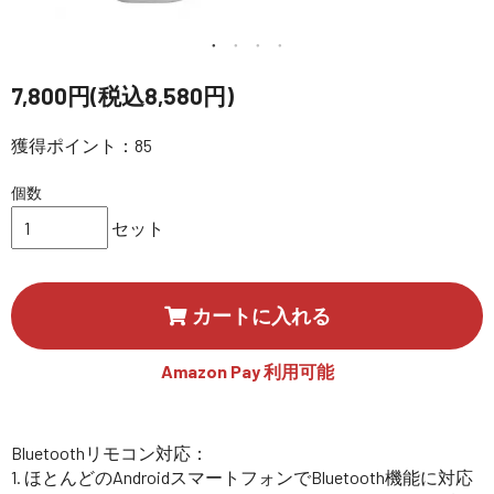
講習会･国家資格･WEBセミナー
定期配信!
7,800円(税込8,580円)
獲得ポイント：85
サポート・Q&A / 法人・学生のお客様
個数
取扱店舗一覧
セット
SEKIDO
カートに入れる
コーポレートサイト
Amazon Pay 利用可能
SEKIDO 会社概要
Bluetoothリモコン対応：
1. ほとんどのAndroidスマートフォンでBluetooth機能に対応