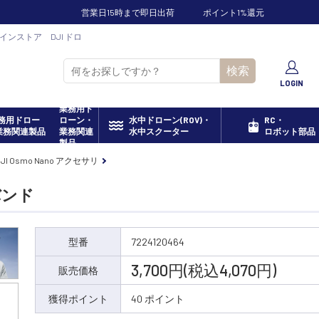
営業日15時まで即日出荷
ポイント1%還元
ンラインストア DJI ドロ
検索
LOGIN
業務用ド
ローン・
水中ドローン(ROV)・
RC・
業務関連
水中スクーター
ロボット部品
製品
DJI Osmo Nano アクセサリ
バンド
型番
7224120464
3,700円(税込4,070円)
販売価格
獲得ポイント
40 ポイント