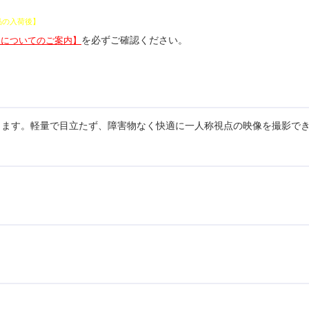
品と通常商品を一緒に注文した場合、
品の入荷後】
にまとめて発送いたします。
を必ずご確認ください。
品についてのご案内】
きます。軽量で目立たず、障害物なく快適に一人称視点の映像を撮影で