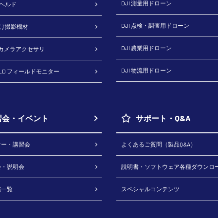
DJI 測量用ドローン
ドヘルド
DJI 点検・調査用ドローン
向け撮影機材
DJI 農業用ドローン
H カメラアクセサリ
DJI 物流用ドローン
RLD フィールドモニター
習会・イベント
サポート・Q&A
ナー・講習会
よくあるご質問（製品Q&A）
会・説明会
説明書・ソフトウェア各種ダウンロ
催一覧
スペシャルコンテンツ