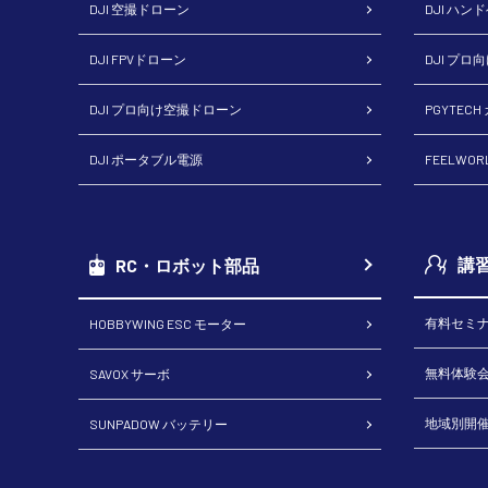
DJI 空撮ドローン
DJI ハン
DJI FPVドローン
DJI プロ
DJI プロ向け空撮ドローン
PGYTEC
DJI ポータブル電源
FEELWO
講
RC・ロボット部品
有料セミ
HOBBYWING ESC モーター
無料体験
SAVOX サーボ
地域別開
SUNPADOW バッテリー