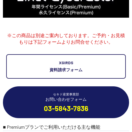
講習会･国家資格･WEBセミナー
定期配信!
※この商品は別途ご案内しております。ご予約・お見積
サポート・Q&A / 法人・学生のお客様
もりは下記フォームよりお問合せください。
取扱店舗一覧
XGIRDS
資料請求フォーム
SEKIDO
コーポレートサイト
セキド産業事業部
お問い合わせフォーム
03-5843-7836
SEKIDO 会社概要
■ Premiumプランでご利用いただける主な機能