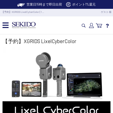
営業日15時まで即日出荷
ポイント1%還元
【予約】XGRIDS LixelCyberColor [1 …
ゲスト 様
カメラドローン・生活家電
【予約】XGRIDS LixelCyberColor
カメラ・スタビライザー
業務用ドローン・業務関連製品
水中ドローン(ROV)・水中スクーター
RC・ロボット部品