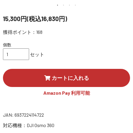
講習会･国家資格･WEBセミナー
15,300円(税込16,830円)
定期配信!
獲得ポイント：168
サポート・Q&A / 法人・学生のお客様
個数
セット
取扱店舗一覧
カートに入れる
SEKIDO
コーポレートサイト
Amazon Pay 利用可能
SEKIDO 会社概要
JAN: 6937224114722
対応機種：DJI Osmo 360