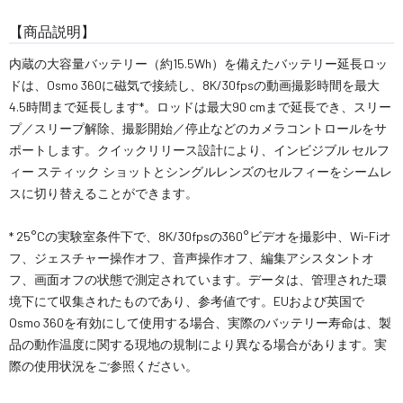
【商品説明】
内蔵の大容量バッテリー（約15.5Wh）を備えたバッテリー延長ロッ
ドは、Osmo 360に磁気で接続し、8K/30fpsの動画撮影時間を最大
4.5時間まで延長します*。ロッドは最大90 cmまで延長でき、スリー
プ／スリープ解除、撮影開始／停止などのカメラコントロールをサ
ポートします。クイックリリース設計により、インビジブル セルフ
ィー スティック ショットとシングルレンズのセルフィーをシームレ
スに切り替えることができます。
* 25°Cの実験室条件下で、8K/30fpsの360°ビデオを撮影中、Wi-Fiオ
フ、ジェスチャー操作オフ、音声操作オフ、編集アシスタントオ
フ、画面オフの状態で測定されています。データは、管理された環
境下にて収集されたものであり、参考値です。EUおよび英国で
Osmo 360を有効にして使用する場合、実際のバッテリー寿命は、製
品の動作温度に関する現地の規制により異なる場合があります。実
際の使用状況をご参照ください。