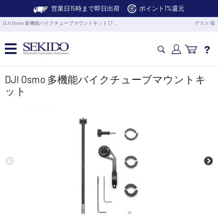
営業日15時まで即日出荷
ポイント1%還元
DJI Osmo 多機能バイクチューブマウントキット [7 …
ゲスト 様
カメラドローン・生活家電
DJI Osmo 多機能バイクチューブマウントキ
ット
カメラ・スタビライザー
業務用ドローン・業務関連製品
水中ドローン(ROV)・水中スクーター
RC・ロボット部品