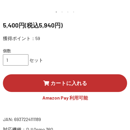
講習会･国家資格･WEBセミナー
定期配信!
5,400円(税込5,940円)
獲得ポイント：59
サポート・Q&A / 法人・学生のお客様
個数
取扱店舗一覧
セット
SEKIDO
カートに入れる
コーポレートサイト
Amazon Pay 利用可能
SEKIDO 会社概要
JAN: 6937224111189
対応機種：DJI Osmo 360