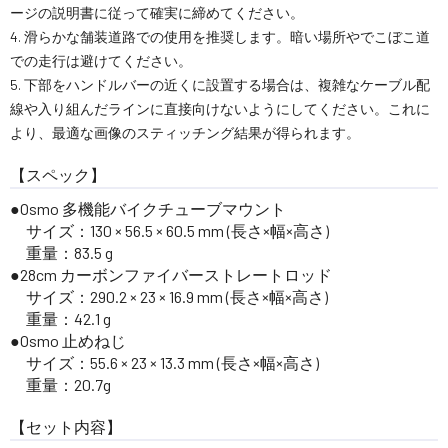
ージの説明書に従って確実に締めてください。
4. 滑らかな舗装道路での使用を推奨します。暗い場所やでこぼこ道
での走行は避けてください。
5. 下部をハンドルバーの近くに設置する場合は、複雑なケーブル配
線や入り組んだラインに直接向けないようにしてください。これに
より、最適な画像のスティッチング結果が得られます。
【スペック】
Osmo 多機能バイクチューブマウント
サイズ：130 × 56.5 × 60.5 mm (長さ×幅×高さ)
重量：83.5 g
28cm カーボンファイバーストレートロッド
サイズ：290.2 × 23 × 16.9 mm (長さ×幅×高さ)
重量：42.1 g
Osmo 止めねじ
サイズ：55.6 × 23 × 13.3 mm (長さ×幅×高さ)
重量：20.7g
【セット内容】