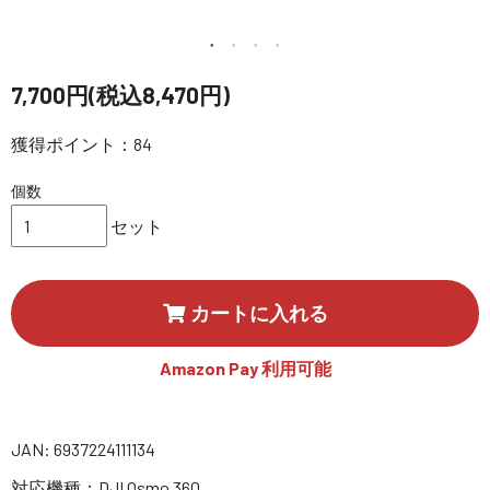
講習会･国家資格･WEBセミナー
定期配信!
7,700円(税込8,470円)
サポート・Q&A / 法人・学生のお客様
獲得ポイント：84
個数
取扱店舗一覧
セット
SEKIDO
カートに入れる
コーポレートサイト
Amazon Pay 利用可能
SEKIDO 会社概要
JAN: 6937224111134
対応機種：DJI Osmo 360