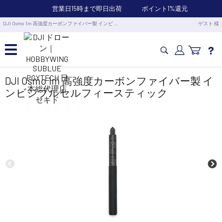
営業日15時まで即日出荷
ポイント1%還元
DJI Osmo 1m 高強度カーボンファイバー製 インビ …
ゲスト 様
カメラドローン・生活家電
DJI Osmo 1m 高強度カーボンファイバー製 イ
ンビジブルセルフィースティック
カメラ・スタビライザー
業務用ドローン・業務関連製品
水中ドローン(ROV)・水中スクーター
RC・ロボット部品