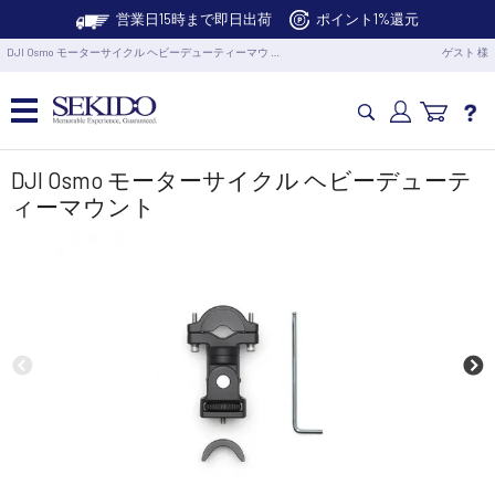
営業日15時まで即日出荷
ポイント1%還元
DJI Osmo モーターサイクル ヘビーデューティーマウ …
ゲスト 様
カメラドローン・生活家電
DJI Osmo モーターサイクル ヘビーデューテ
ィーマウント
カメラ・スタビライザー
業務用ドローン・業務関連製品
水中ドローン(ROV)・水中スクーター
RC・ロボット部品