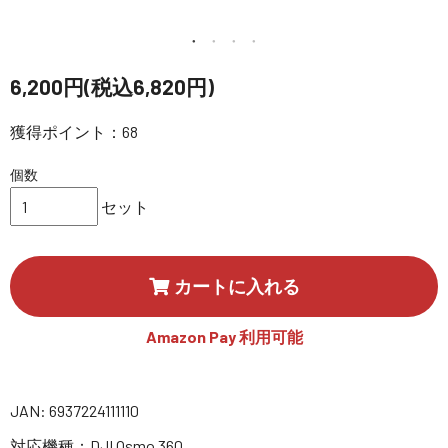
講習会･国家資格･WEBセミナー
定期配信!
6,200円(税込6,820円)
獲得ポイント：68
サポート・Q&A / 法人・学生のお客様
個数
取扱店舗一覧
セット
SEKIDO
カートに入れる
コーポレートサイト
Amazon Pay 利用可能
SEKIDO 会社概要
JAN: 6937224111110
対応機種：DJI Osmo 360