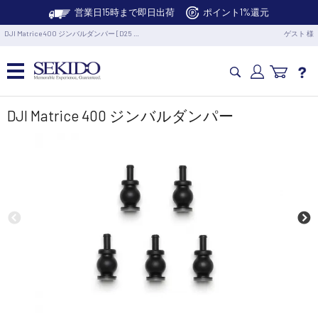
営業日15時まで即日出荷
ポイント1%還元
DJI Matrice 400 ジンバルダンパー [D25 …
ゲスト 様
カメラドローン・生活家電
DJI Matrice 400 ジンバルダンパー
カメラ・スタビライザー
業務用ドローン・業務関連製品
水中ドローン(ROV)・水中スクーター
RC・ロボット部品