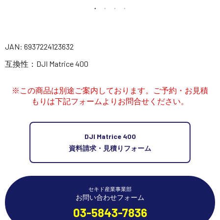
講習会･国家資格･WEBセミナー
定期配信!
JAN: 6937224123632
互換性：DJI Matrice 400
サポート・Q&A / 法人・学生のお客様
※この商品は別途ご案内しております。ご予約・お見積
取扱店舗一覧
もりは下記フォームよりお問合せください。
DJI Matrice 400
SEKIDO
資料請求・見積りフォーム
コーポレートサイト
セキド産業事業部
SEKIDO 会社概要
お問い合わせフォーム
03-5843-7836