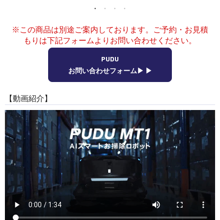
講習会･国家資格･WEBセミナー
※この商品は別途ご案内しております。ご予約・お見積
定期配信!
もりは下記フォームよりお問い合わせください。
PUDU
サポート・Q&A / 法人・学生のお客様
お問い合わせフォーム▶ ▶︎
【動画紹介】
取扱店舗一覧
SEKIDO
コーポレートサイト
SEKIDO 会社概要