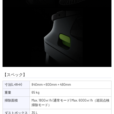
【スペック】
寸法(L×W×H)
840mm × 600mm × 490mm
重量
65 kg
掃除面積
Max. 1800㎡/h (通常モード)
Max. 6000㎡/h（巡回点検
掃除モード）
ダストボックス
35 L