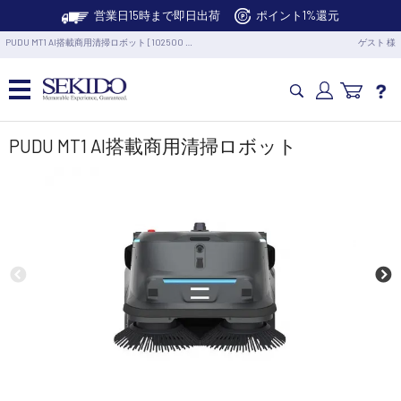
営業日15時まで即日出荷
ポイント1%還元
PUDU MT1 AI搭載商用清掃ロボット [102500 …
ゲスト 様
カメラドローン・生活家電
PUDU MT1 AI搭載商用清掃ロボット
カメラ・スタビライザー
業務用ドローン・業務関連製品
水中ドローン(ROV)・水中スクーター
RC・ロボット部品