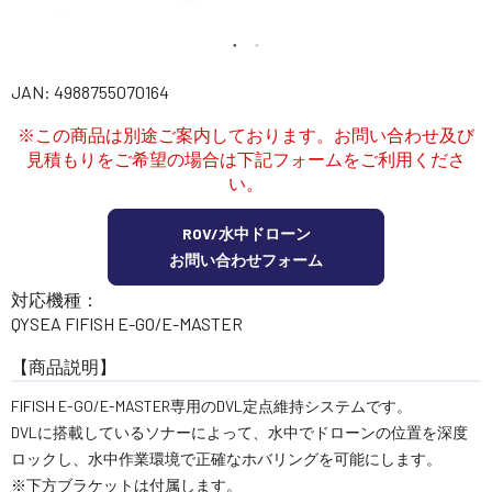
講習会･国家資格･WEBセミナー
定期配信!
JAN: 4988755070164
※この商品は別途ご案内しております。お問い合わせ及び
サポート・Q&A / 法人・学生のお客様
見積もりをご希望の場合は下記フォームをご利用くださ
い。
取扱店舗一覧
ROV/水中ドローン
お問い合わせフォーム
対応機種：
SEKIDO
QYSEA FIFISH E-GO/E-MASTER
コーポレートサイト
【商品説明】
FIFISH E-GO/E-MASTER専用のDVL定点維持システムです。
SEKIDO 会社概要
DVLに搭載しているソナーによって、水中でドローンの位置を深度
ロックし、水中作業環境で正確なホバリングを可能にします。
※下方ブラケットは付属します。