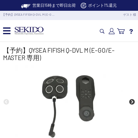
営業日15時まで即日出荷
ポイント1%還元
【予約】QYSEA FIFISH Q-DVL M (E-G …
ゲスト 様
カメラドローン・生活家電
【予約】QYSEA FIFISH Q-DVL M (E-GO/E-
MASTER 専用)
カメラ・スタビライザー
業務用ドローン・業務関連製品
水中ドローン(ROV)・水中スクーター
RC・ロボット部品