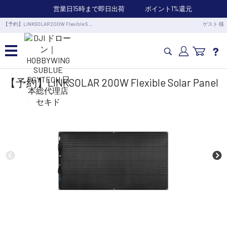
営業日15時まで即日出荷
ポイント1%還元
【予約】LINKSOLAR 200W Flexible S …
ゲスト 様
カメラドローン・生活家電
【予約】LINKSOLAR 200W Flexible Solar Panel
カメラ・スタビライザー
業務用ドローン・業務関連製品
水中ドローン(ROV)・水中スクーター
RC・ロボット部品