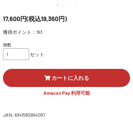
講習会･国家資格･WEBセミナー
17,600円(税込19,360円)
定期配信!
獲得ポイント：193
サポート・Q&A / 法人・学生のお客様
個数
セット
取扱店舗一覧
カートに入れる
SEKIDO
コーポレートサイト
Amazon Pay 利用可能
SEKIDO 会社概要
JAN: 6941565994097