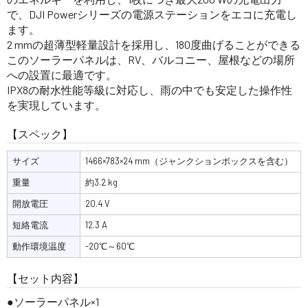
で、DJI Powerシリーズの電源ステーションをエコに充電し
ます。
2 mmの超薄型軽量設計を採用し、180度曲げることができる
このソーラーパネルは、RV、バルコニー、屋根などの場所
への設置に最適です。
IPX8の耐水性能等級に対応し、雨の中でも安定した操作性
を実現しています。
【スペック】
サイズ
1466×783×24 mm（ジャンクションボックスを含む）
重量
約3.2 kg
開放電圧
20.4 V
短絡電流
12.3 A
動作環境温度
-20℃～60℃
【セット内容】
ソーラーパネル×1