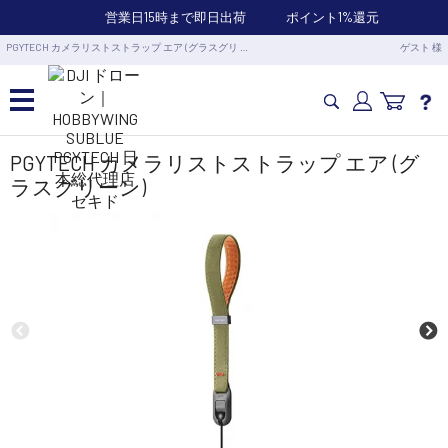
営業日15時まで即日出荷
ポイント1%還元
PGYTECH カメラリストストラップ エア (グラスグリ …
ゲスト 様
カメラドローン・生活家電
PGYTECH カメラリストストラップ エア (グ
ラスグリーン)
カメラ・スタビライザー
業務用ドローン・業務関連製品
水中ドローン(ROV)・水中スクーター
RC・ロボット部品