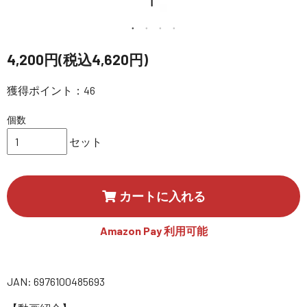
講習会･国家資格･WEBセミナー
定期配信!
4,200円(税込4,620円)
サポート・Q&A / 法人・学生のお客様
獲得ポイント：46
個数
取扱店舗一覧
セット
SEKIDO
カートに入れる
コーポレートサイト
Amazon Pay 利用可能
SEKIDO 会社概要
JAN: 6976100485693