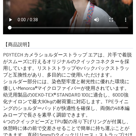
【商品説明】
PGYTECH カメラショルダーストラップ エアは、片手で着脱
がスムーズに行えるオリジナルのクイックコネクターを採
用しています。リストストラップやバックパックストラッ
プと互換性があり、多目的にご使用いただけます。
ショルダー部分には、染色堅牢度と耐光性に優れた環境に
優しいMenorca®マイクロファイバーが使用されています。
幼児用製品のOEKO-TEX® STANDARD 100に適合し、600D強
化ナイロンで最大90kgの耐荷重に対応します。TPEライニ
ングのショルダーパッドが快適性を確保し、両側の48本編
みロープで長さを素早く調節できます。
4つのクイックビーズとTPU製の吊り下げリングが付属し、
休憩時に体の前で交差させることで簡単に持ち運ぶことが
できます。直径1.5mmのクイックリリース・ストラップはほ