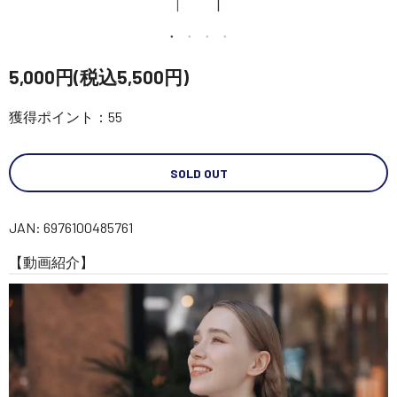
講習会･国家資格･WEBセミナー
定期配信!
5,000円(税込5,500円)
獲得ポイント：55
サポート・Q&A / 法人・学生のお客様
SOLD OUT
取扱店舗一覧
JAN: 6976100485761
SEKIDO
【動画紹介】
コーポレートサイト
SEKIDO 会社概要