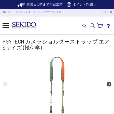
営業日15時まで即日出荷
ポイント1%還元
PGYTECH カメラショルダーストラップ エア Sサイズ …
ゲスト 様
カメラドローン・生活家電
PGYTECH カメラショルダーストラップ エア
Sサイズ (幾何学)
カメラ・スタビライザー
業務用ドローン・業務関連製品
水中ドローン(ROV)・水中スクーター
RC・ロボット部品