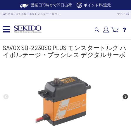
営業日15時まで即日出荷
ポイント1%還元
SAVOX SB-2230SG PLUS モンスタートルク …
ゲスト 様
カメラドローン・生活家電
SAVOX SB-2230SG PLUS モンスタートルク ハ
イボルテージ・ブラシレス デジタルサーボ
カメラ・スタビライザー
業務用ドローン・業務関連製品
水中ドローン(ROV)・水中スクーター
RC・ロボット部品