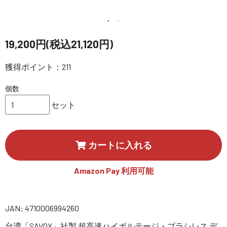
講習会･国家資格･WEBセミナー
定期配信!
19,200円(税込21,120円)
獲得ポイント：211
サポート・Q&A / 法人・学生のお客様
個数
取扱店舗一覧
セット
SEKIDO
カートに入れる
コーポレートサイト
Amazon Pay 利用可能
SEKIDO 会社概要
JAN: 4710006994260
台湾「SAVOX」社製 超高速ハイボルテージ・ブラシレス デ