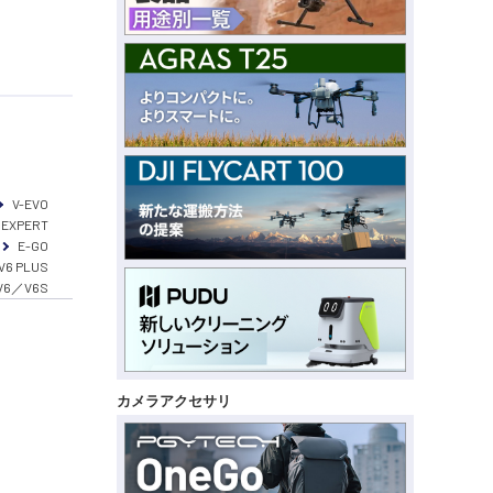
V-EVO
 EXPERT
E-GO
V6 PLUS
V6／V6S
カメラアクセサリ