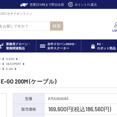
営業日15時まで即日出荷
ポイント1%還元
069083] セキドオンライン
検索
LO
業務用ドローン・
水中ドローン(ROV)・
RC・
業務関連製品
水中スクーター
ロボット部品
ン
V-EVO
ン
V6 EXPERT
ン
E-GO
-GO 200M (ケーブル)
型番
8755069083
169,600円(税込186,560円)
販売価格