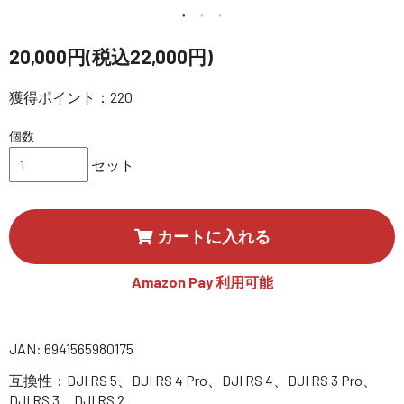
講習会･国家資格･WEBセミナー
20,000円(税込22,000円)
定期配信!
獲得ポイント：220
サポート・Q&A / 法人・学生のお客様
個数
セット
取扱店舗一覧
カートに入れる
SEKIDO
コーポレートサイト
Amazon Pay 利用可能
SEKIDO 会社概要
JAN: 6941565980175
互換性：DJI RS 5、DJI RS 4 Pro、DJI RS 4、DJI RS 3 Pro、
DJI RS 3、DJI RS 2