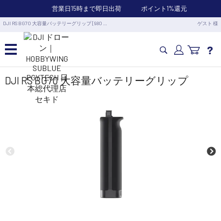
営業日15時まで即日出荷
ポイント1%還元
DJI RS BG70 大容量バッテリーグリップ [980 …
ゲスト 様
カメラドローン・生活家電
DJI RS BG70 大容量バッテリーグリップ
カメラ・スタビライザー
業務用ドローン・業務関連製品
水中ドローン(ROV)・水中スクーター
RC・ロボット部品