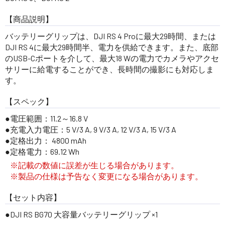
【商品説明】
バッテリーグリップは、DJI RS 4 Proに最大29時間、または
DJI RS 4に最大29時間半、電力を供給できます。また、底部
のUSB-Cポートを介して、最大18 Wの電力でカメラやアクセ
サリーに給電することができ、長時間の撮影にも対応しま
す。
【スペック】
電圧範囲：11.2～16.8 V
充電入力電圧：5 V/3 A, 9 V/3 A, 12 V/3 A, 15 V/3 A
定格出力： 4800 mAh
定格電力：69.12 Wh
※記載の数値に誤差が生じる場合があります。
※製品の仕様は予告なく変更になる場合があります。
【セット内容】
DJI RS BG70 大容量バッテリーグリップ ×1