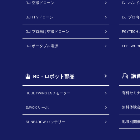
DJI 空撮ドローン
DJI ハン
DJI FPVドローン
DJI プロ
DJI プロ向け空撮ドローン
PGYTEC
DJI ポータブル電源
FEELWO
講
RC・ロボット部品
有料セミ
HOBBYWING ESC モーター
無料体験
SAVOX サーボ
地域別開
SUNPADOW バッテリー