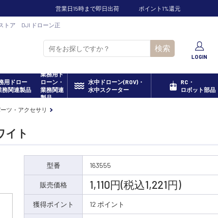
営業日15時まで即日出荷
ポイント1%還元
ンストア DJI ドローン正
検索
LOGIN
業務用ド
ローン・
水中ドローン(ROV)・
RC・
業務関連
水中スクーター
ロボット部品
製品
 パーツ・アクセサリ
ホワイト
型番
163555
1,110円(税込1,221円)
販売価格
獲得ポイント
12 ポイント