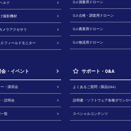
DJI 測量用ドローン
ドヘルド
DJI 点検・調査用ドローン
向け撮影機材
DJI 農業用ドローン
H カメラアクセサリ
DJI 物流用ドローン
RLD フィールドモニター
習会・イベント
サポート・Q&A
ナー・講習会
よくあるご質問（製品Q&A）
会・説明会
説明書・ソフトウェア各種ダウンロ
催一覧
スペシャルコンテンツ