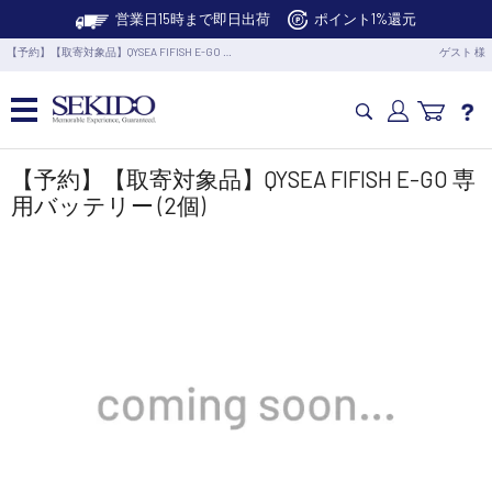
営業日15時まで即日出荷
ポイント1%還元
【予約】【取寄対象品】QYSEA FIFISH E-GO …
ゲスト 様
カメラドローン・生活家電
【予約】【取寄対象品】QYSEA FIFISH E-GO 専
用バッテリー (2個)
カメラ・スタビライザー
業務用ドローン・業務関連製品
水中ドローン(ROV)・水中スクーター
RC・ロボット部品