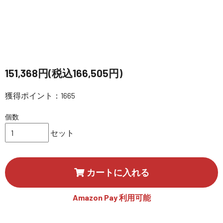
講習会･国家資格･WEBセミナー
定期配信!
サポート・Q&A / 法人・学生のお客様
151,368円(税込166,505円)
獲得ポイント：1665
取扱店舗一覧
個数
セット
SEKIDO
コーポレートサイト
カートに入れる
SEKIDO 会社概要
Amazon Pay 利用可能