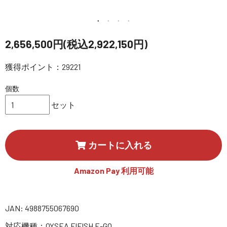
講習会･国家資格･WEBセミナー
定期配信!
2,656,500円(税込2,922,150円)
サポート・Q&A / 法人・学生のお客様
獲得ポイント：29221
個数
取扱店舗一覧
セット
SEKIDO
カートに入れる
コーポレートサイト
Amazon Pay 利用可能
SEKIDO 会社概要
JAN: 4988755067690
対応機種：QYSEA FIFISH E-GO