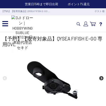
営業日15時まで即日出荷
ポイント1%還元
【予約】【取寄対象品】QYSEA FIFISH E-GO …
ゲスト 様
カメラドローン・生活家電
【予約】【取寄対象品】QYSEA FIFISH E-GO 専
用DVL
カメラ・スタビライザー
業務用ドローン・業務関連製品
水中ドローン(ROV)・水中スクーター
RC・ロボット部品