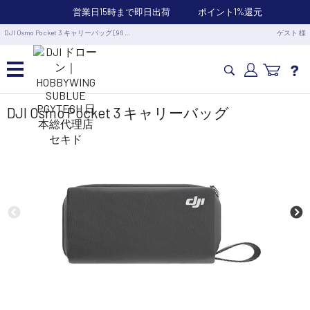
営業日15時まで即日出荷
ポイント1%還元
DJI Osmo Pocket 3 キャリーバッグ [96 …
ゲスト 様
カメラドローン・生活家電
DJI Osmo Pocket 3 キャリーバッグ
カメラ・スタビライザー
業務用ドローン・業務関連製品
水中ドローン(ROV)・水中スクーター
RC・ロボット部品