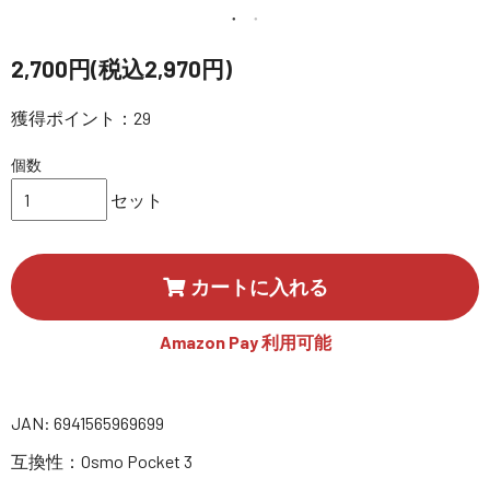
講習会･国家資格･WEBセミナー
2,700円(税込2,970円)
定期配信!
獲得ポイント：29
サポート・Q&A / 法人・学生のお客様
個数
セット
取扱店舗一覧
カートに入れる
SEKIDO
コーポレートサイト
Amazon Pay 利用可能
SEKIDO 会社概要
JAN: 6941565969699
互換性：Osmo Pocket 3