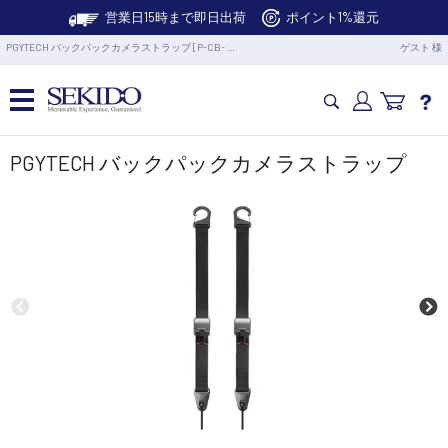
営業日15時まで即日出荷
ポイント1%還元
PGYTECH バックパックカメラストラップ [P-CB- …
ゲスト 様
カメラドローン・生活家電
PGYTECH バックパックカメラストラップ
カメラ・スタビライザー
業務用ドローン・業務関連製品
水中ドローン(ROV)・水中スクーター
RC・ロボット部品