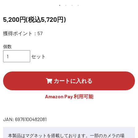
講習会･国家資格･WEBセミナー
5,200円(税込5,720円)
定期配信!
獲得ポイント：57
サポート・Q&A / 法人・学生のお客様
個数
セット
取扱店舗一覧
カートに入れる
SEKIDO
コーポレートサイト
Amazon Pay 利用可能
JAN: 6976100482081
SEKIDO 会社概要
本製品はマグネットを搭載しております。一部のカメラの場