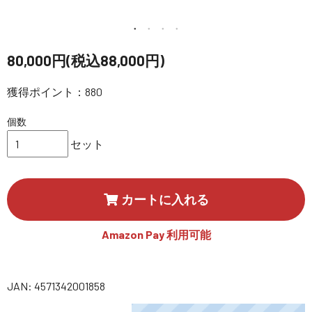
講習会･国家資格･WEBセミナー
定期配信!
80,000円(税込88,000円)
獲得ポイント：880
サポート・Q&A / 法人・学生のお客様
個数
取扱店舗一覧
セット
SEKIDO
カートに入れる
コーポレートサイト
Amazon Pay 利用可能
SEKIDO 会社概要
JAN: 4571342001858