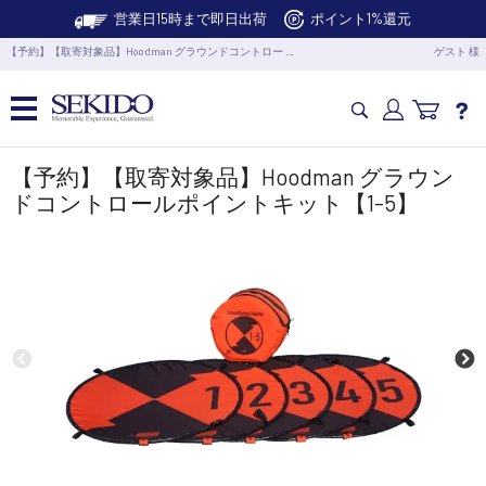
営業日15時まで即日出荷
ポイント1%還元
【予約】【取寄対象品】Hoodman グラウンドコントロー …
ゲスト 様
カメラドローン・生活家電
【予約】【取寄対象品】Hoodman グラウン
ドコントロールポイントキット【1-5】
カメラ・スタビライザー
業務用ドローン・業務関連製品
水中ドローン(ROV)・水中スクーター
RC・ロボット部品