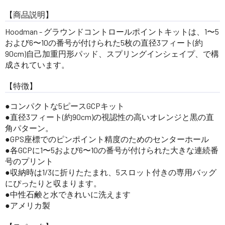
【商品説明】
Hoodman - グラウンドコントロールポイントキットは、1〜5
および6〜10の番号が付けられた5枚の直径3フィート(約
90cm)自己加重円形パッド、スプリングインシェイプ、で構
成されています。
【特徴】
コンパクトな5ピースGCPキット
直径3フィート(約90cm)の視認性の高いオレンジと黒の直
角パターン。
GPS座標でのピンポイント精度のためのセンターホール
各GCPに1〜5および6〜10の番号が付けられた大きな連続番
号のプリント
収納時は1/3に折りたたまれ、5スロット付きの専用バッグ
にぴったりと収まります。
中性石鹸と水できれいに洗えます
アメリカ製