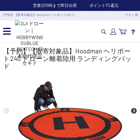
営業日15時まで即日出荷
ポイント1%還元
【予約】【取寄対象品】Hoodman ヘリポート240 ド …
ゲスト 様
カメラドローン・生活家電
【予約】【取寄対象品】Hoodman ヘリポー
ト240 ドローン離着陸用 ランディングパッ
ド
カメラ・スタビライザー
業務用ドローン・業務関連製品
水中ドローン(ROV)・水中スクーター
RC・ロボット部品