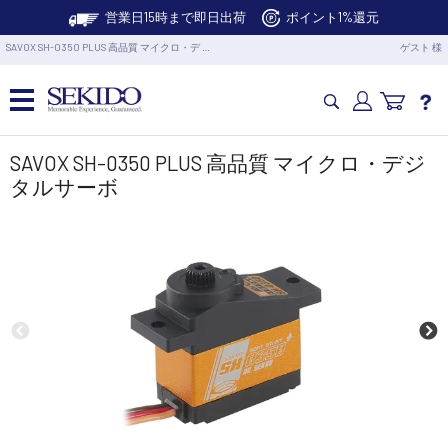
営業日15時まで即日出荷
ポイント1%還元
SAVOX SH-0350 PLUS 高品質 マイクロ・デ …
ゲスト 様
カメラドローン・生活家電
SAVOX SH-0350 PLUS 高品質 マイクロ・デジ
タルサーボ
カメラ・スタビライザー
業務用ドローン・業務関連製品
水中ドローン(ROV)・水中スクーター
RC・ロボット部品