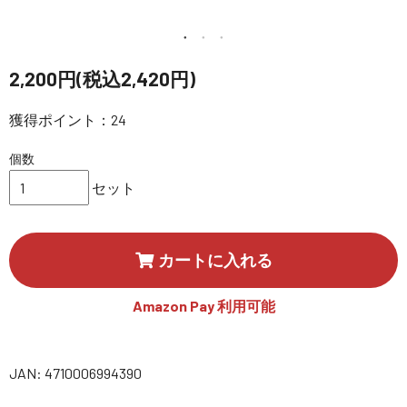
講習会･国家資格･WEBセミナー
定期配信!
2,200円(税込2,420円)
獲得ポイント：24
サポート・Q&A / 法人・学生のお客様
個数
取扱店舗一覧
セット
SEKIDO
カートに入れる
コーポレートサイト
Amazon Pay 利用可能
SEKIDO 会社概要
JAN: 4710006994390