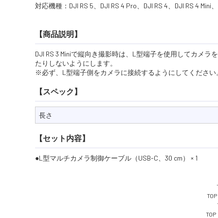
対応機種：DJI RS 5、DJI RS 4 Pro、DJI RS 4、DJI RS 4 Mini、DJ
【商品説明】
DJI RS 3 Miniで縦向き撮影時は、L型端子を使用し
たりしないようにします。
※必ず、L型端子側をカメラに接続するようにしてください
【スペック】
長さ
【セット内容】
L型マルチカメラ制御ケーブル（USB-C、30 cm） × 1
TOP
TOP