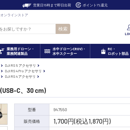
営業日15時まで即日出荷
ポイント1%還元
] セキドオンラインストア
検索
LO
業務用ドローン・
水中ドローン(ROV)・
RC・
業務関連製品
水中スクーター
ロボット部品
DJI RS 5 アクセサリ
DJI RS 4 Pro アクセサリ
DJI RS 4 アクセサリ
SB-C、30 cm)
型番
947550
1,700円(税込1,870円)
販売価格