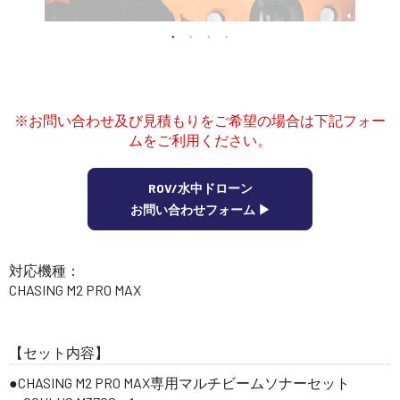
講習会･国家資格･WEBセミナー
定期配信!
サポート・Q&A / 法人・学生のお客様
※お問い合わせ及び見積もりをご希望の場合は下記フォー
ムをご利用ください。
取扱店舗一覧
ROV/水中ドローン
お問い合わせフォーム ▶︎
SEKIDO
対応機種：
コーポレートサイト
CHASING M2 PRO MAX
SEKIDO 会社概要
【セット内容】
CHASING M2 PRO MAX専用マルチビームソナーセット