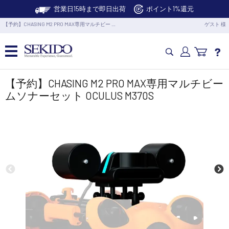
営業日15時まで即日出荷
ポイント1%還元
【予約】CHASING M2 PRO MAX専用マルチビー …
ゲスト 様
カメラドローン・生活家電
【予約】CHASING M2 PRO MAX専用マルチビー
ムソナーセット OCULUS M370S
カメラ・スタビライザー
業務用ドローン・業務関連製品
水中ドローン(ROV)・水中スクーター
RC・ロボット部品