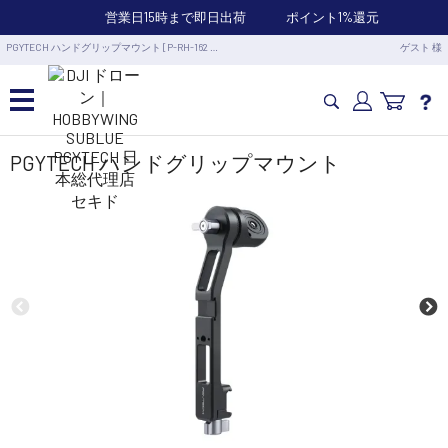
営業日15時まで即日出荷
ポイント1%還元
PGYTECH ハンドグリップマウント [P-RH-162 …
ゲスト 様
カメラドローン・生活家電
PGYTECH ハンドグリップマウント
カメラ・スタビライザー
業務用ドローン・業務関連製品
水中ドローン(ROV)・水中スクーター
RC・ロボット部品