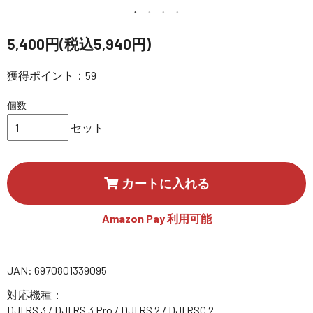
講習会･国家資格･WEBセミナー
5,400円(税込5,940円)
定期配信!
獲得ポイント：59
サポート・Q&A / 法人・学生のお客様
個数
セット
取扱店舗一覧
カートに入れる
SEKIDO
コーポレートサイト
Amazon Pay 利用可能
SEKIDO 会社概要
JAN: 6970801339095
対応機種：
DJI RS 3 / DJI RS 3 Pro / DJI RS 2 / DJI RSC 2