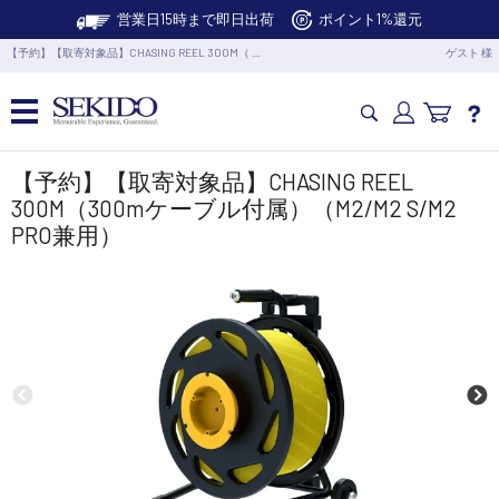
営業日15時まで即日出荷
ポイント1%還元
【予約】【取寄対象品】CHASING REEL 300M（ …
ゲスト 様
カメラドローン・生活家電
【予約】【取寄対象品】CHASING REEL
300M（300mケーブル付属）（M2/M2 S/M2
PRO兼用）
カメラ・スタビライザー
業務用ドローン・業務関連製品
水中ドローン(ROV)・水中スクーター
RC・ロボット部品