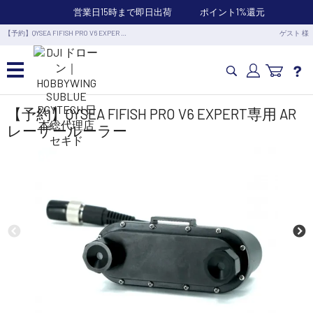
営業日15時まで即日出荷
ポイント1%還元
【予約】QYSEA FIFISH PRO V6 EXPER …
ゲスト 様
カメラドローン・生活家電
【予約】QYSEA FIFISH PRO V6 EXPERT専用 AR
レーザールーラー
カメラ・スタビライザー
業務用ドローン・業務関連製品
水中ドローン(ROV)・水中スクーター
RC・ロボット部品