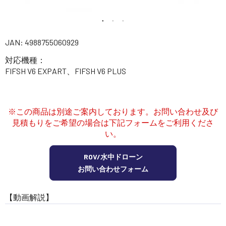
講習会･国家資格･WEBセミナー
定期配信!
JAN: 4988755060929
対応機種：
サポート・Q&A / 法人・学生のお客様
FIFSH V6 EXPART、FIFSH V6 PLUS
取扱店舗一覧
※この商品は別途ご案内しております。お問い合わせ及び
見積もりをご希望の場合は下記フォームをご利用くださ
い。
SEKIDO
コーポレートサイト
ROV/水中ドローン
お問い合わせフォーム
SEKIDO 会社概要
【動画解説】