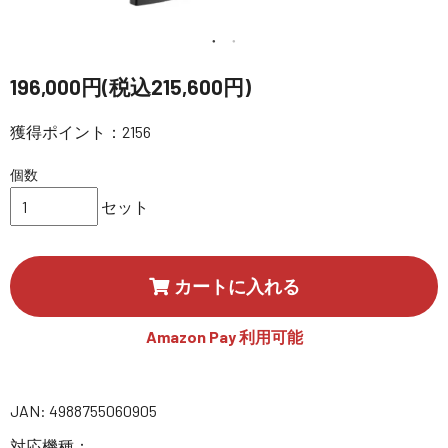
講習会･国家資格･WEBセミナー
定期配信!
196,000円(税込215,600円)
獲得ポイント：2156
サポート・Q&A / 法人・学生のお客様
個数
取扱店舗一覧
セット
SEKIDO
カートに入れる
コーポレートサイト
Amazon Pay 利用可能
SEKIDO 会社概要
JAN: 4988755060905
対応機種：