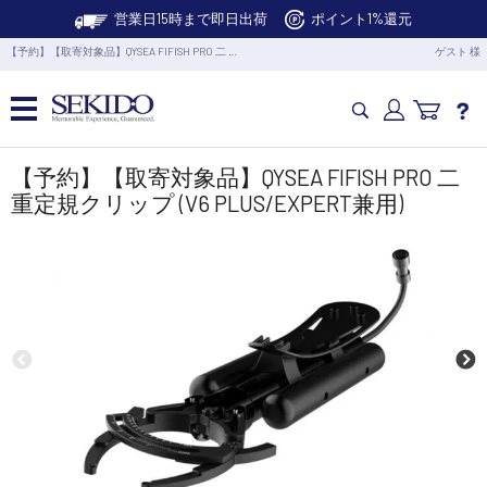
営業日15時まで即日出荷
ポイント1%還元
【予約】【取寄対象品】QYSEA FIFISH PRO 二 …
ゲスト 様
カメラドローン・生活家電
【予約】【取寄対象品】QYSEA FIFISH PRO 二
重定規クリップ (V6 PLUS/EXPERT兼用)
カメラ・スタビライザー
業務用ドローン・業務関連製品
水中ドローン(ROV)・水中スクーター
RC・ロボット部品