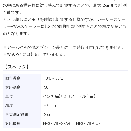
水中にある構造物に対し挟んで計測することで、最大12cmまで計測
可能です。
カメラ越しにメモリを確認し計測する仕様ですが、レーザースケー
ラーやARスケーラーに比べて物理的に計測することで精度が高いも
のとなります。
※アームやその他オプション品との、同時取り付けはできません。
※W6やV6 には対応していません。
【スペック】
動作温度
-10℃ ~ 60℃
対応深度
150 m
単位
インチ (in) / ミリメートル (mm)
精度
＋/1mm
最大測定範囲
12 cm
対応機種
FIFSH V6 EXPART、FIFSH V6 PLUS