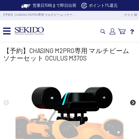
営業日15時まで即日出荷
ポイント1%還元
【予約】CHASING M2PRO専用 マルチビームソナー …
ゲスト 様
カメラドローン・生活家電
【予約】CHASING M2PRO専用 マルチビーム
ソナーセット OCULUS M370S
カメラ・スタビライザー
業務用ドローン・業務関連製品
水中ドローン(ROV)・水中スクーター
RC・ロボット部品