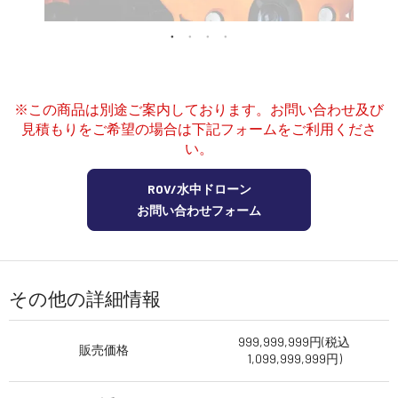
講習会･国家資格･WEBセミナー
定期配信!
※この商品は別途ご案内しております。お問い合わせ及び
サポート・Q&A / 法人・学生のお客様
見積もりをご希望の場合は下記フォームをご利用くださ
い。
取扱店舗一覧
ROV/水中ドローン
お問い合わせフォーム
SEKIDO
コーポレートサイト
その他の詳細情報
999,999,999円(税込
SEKIDO 会社概要
販売価格
1,099,999,999円)