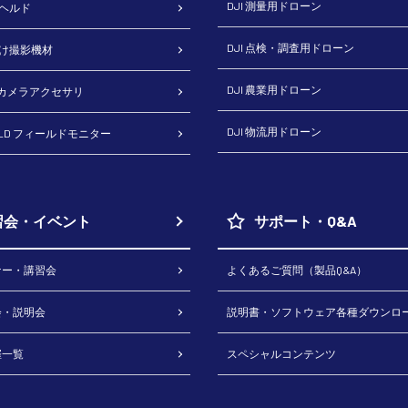
DJI 測量用ドローン
ドヘルド
DJI 点検・調査用ドローン
向け撮影機材
DJI 農業用ドローン
H カメラアクセサリ
DJI 物流用ドローン
RLD フィールドモニター
習会・イベント
サポート・Q&A
ナー・講習会
よくあるご質問（製品Q&A）
会・説明会
説明書・ソフトウェア各種ダウンロ
催一覧
スペシャルコンテンツ