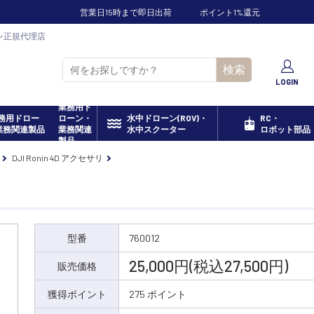
営業日15時まで即日出荷
ポイント1%還元
ーン正規代理店
検索
LOGIN
業務用ド
ローン・
水中ドローン(ROV)・
RC・
業務関連
水中スクーター
ロボット部品
製品
DJI Ronin 4D アクセサリ
型番
760012
25,000円(税込27,500円)
販売価格
獲得ポイント
275 ポイント