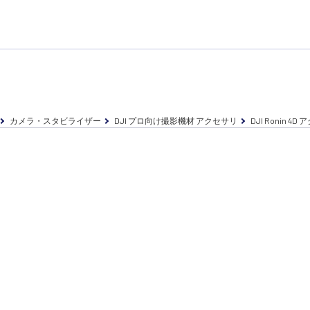
カメラ・スタビライザー
DJI プロ向け撮影機材 アクセサリ
DJI Ronin 4