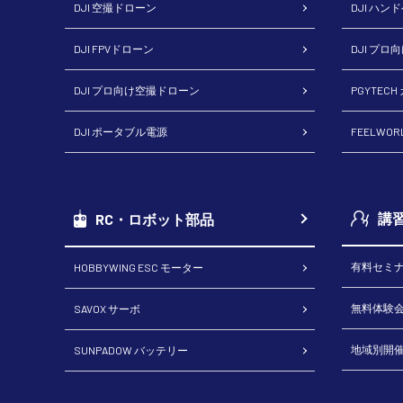
DJI 空撮ドローン
DJI ハン
DJI FPVドローン
DJI プロ
DJI プロ向け空撮ドローン
PGYTEC
DJI ポータブル電源
FEELWO
講
RC・ロボット部品
有料セミ
HOBBYWING ESC モーター
無料体験
SAVOX サーボ
地域別開
SUNPADOW バッテリー