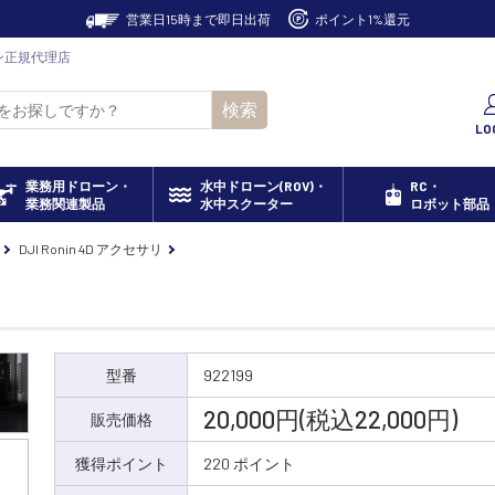
営業日15時まで即日出荷
ポイント1%還元
ローン正規代理店
検索
LO
業務用ドローン・
水中ドローン(ROV)・
RC・
業務関連製品
水中スクーター
ロボット部品
DJI Ronin 4D アクセサリ
型番
922199
20,000円(税込22,000円)
販売価格
獲得ポイント
220 ポイント