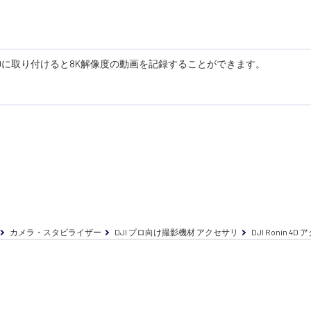
Ronin 4Dに取り付けると8K解像度の動画を記録することができます。
カメラ・スタビライザー
DJI プロ向け撮影機材 アクセサリ
DJI Ronin 4