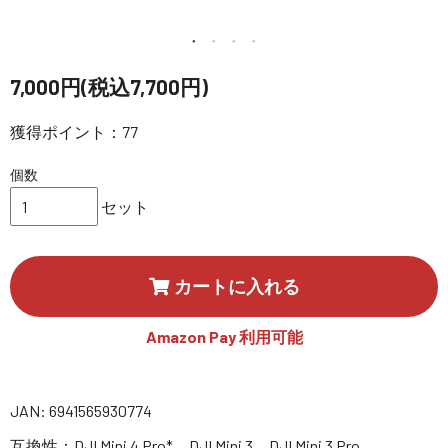
講習会･国家資格･WEBセミナー
定期配信!
7,000円(税込7,700円)
サポート・Q&A / 法人・学生のお客様
獲得ポイント：77
個数
取扱店舗一覧
セット
SEKIDO
カートに入れる
コーポレートサイト
Amazon Pay 利用可能
SEKIDO 会社概要
JAN: 6941565930774
互換性：DJI Mini 4 Pro*、DJI Mini 3、DJI Mini 3 Pro