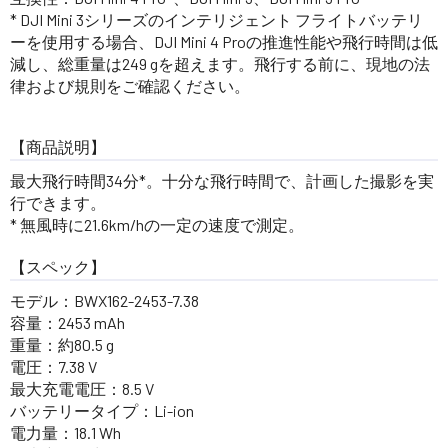
* DJI Mini 3シリーズのインテリジェント フライトバッテリ
ーを使用する場合、DJI Mini 4 Proの推進性能や飛行時間は低
減し、総重量は249 gを超えます。飛行する前に、現地の法
律および規則をご確認ください。
【商品説明】
最大飛行時間34分*。十分な飛行時間で、計画した撮影を実
行できます。
* 無風時に21.6km/hの一定の速度で測定。
【スペック】
モデル：BWX162-2453-7.38
容量：2453 mAh
重量：約80.5 g
電圧：7.38 V
最大充電電圧：8.5 V
バッテリータイプ：Li-ion
電力量：18.1 Wh