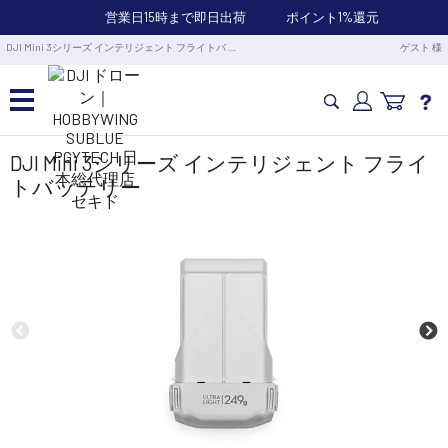
営業日15時まで即日出荷
ポイント1%還元
DJI Mini 3シリーズ インテリジェント フライトバ …
ゲスト 様
カメラドローン・生活家電
DJI Mini 3シリーズ インテリジェント フライ
トバッテリー
カメラ・スタビライザー
業務用ドローン・業務関連製品
水中ドローン(ROV)・水中スクーター
RC・ロボット部品