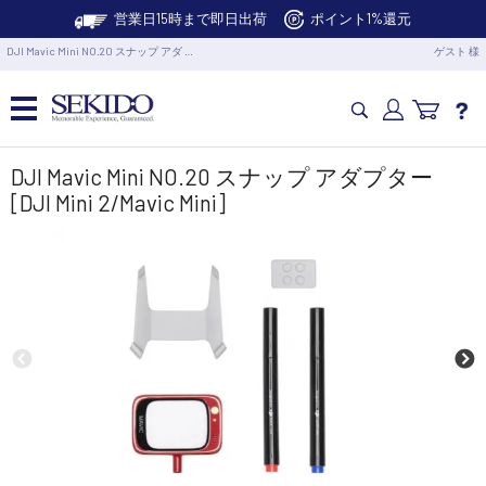
営業日15時まで即日出荷
ポイント1%還元
DJI Mavic Mini NO.20 スナップ アダ …
ゲスト 様
カメラドローン・生活家電
DJI Mavic Mini NO.20 スナップ アダプター
[DJI Mini 2/Mavic Mini]
カメラ・スタビライザー
業務用ドローン・業務関連製品
水中ドローン(ROV)・水中スクーター
RC・ロボット部品