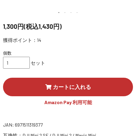
講習会･国家資格･WEBセミナー
定期配信!
1,300円(税込1,430円)
獲得ポイント：14
サポート・Q&A / 法人・学生のお客様
個数
取扱店舗一覧
セット
SEKIDO
カートに入れる
コーポレートサイト
Amazon Pay 利用可能
SEKIDO 会社概要
JAN: 6971511319377
互換性：DJI Mini 2 SE / DJI Mini 2 / Mavic Mini