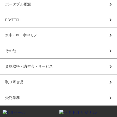
講習会･国家資格･WEBセミナー
ポータブル電源
定期配信!
PGYTECH
サポート・Q&A / 法人・学生のお客様
水中ROV・水中モノ
その他
取扱店舗一覧
資格取得・講習会・サービス
SEKIDO
コーポレートサイト
取り寄せ品
受託業務
SEKIDO 会社概要