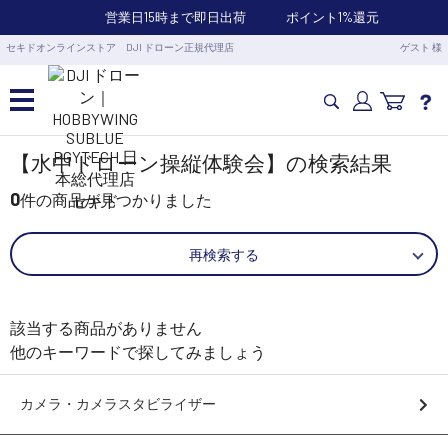
営業日15時まで即日出荷
ポイント1%還元
セキドオンラインストア DJI ドローン正規代理店
ゲスト 様
カメラドローン・生活家電
【水中ドローン操縦体験会】の検索結果
0
件の商品が見つかりました
カメラ・スタビライザー
再検索する
業務用ドローン・業務関連製品
該当する商品がありません
水中ドローン(ROV)・水中スクーター
他のキーワードで探してみましょう
RC・ロボット部品
カメラ・カメラスタビライザー