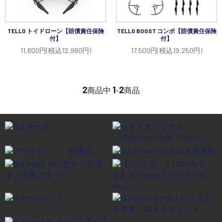
講習会･国家資格･WEBセミナー
TELLO トイドローン【賠償責任保険
TELLO BOOST コンボ【賠償責任保険
定期配信!
付】
付】
11,800円(税込12,980円)
17,500円(税込19,250円)
サポート・Q&A / 法人・学生のお客様
2
1
2
商品中
-
商品
取扱店舗一覧
SEKIDO
コーポレートサイト
SEKIDO 会社概要