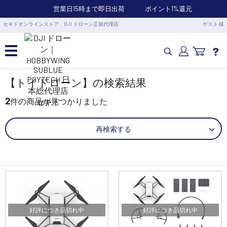
営業日15時まで即日出荷
ポイント1%還元
セキドオンラインストア DJI ドローン正規代理店
ゲスト 様
カメラドローン・生活家電
【トイドローン】の検索結果
2
件の商品が見つかりました
カメラ・スタビライザー
再検索する
業務用ドローン・業務関連製品
水中ドローン(ROV)・水中スクーター
RC・ロボット部品
好評につき品切れ中
好評につき品切れ中