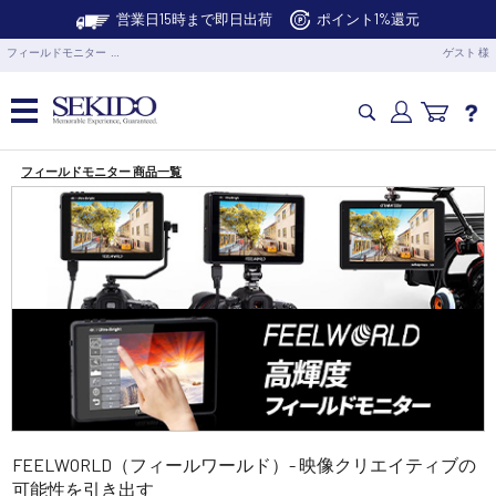
営業日15時まで即日出荷
ポイント1%還元
フィールドモニター …
ゲスト 様
フィールドモニター 商品一覧
カメラドローン・生活家電
カメラ・スタビライザー
業務用ドローン・業務関連製品
水中ドローン(ROV)・水中スクーター
RC・ロボット部品
FEELWORLD（フィールワールド）- 映像クリエイティブの
可能性を引き出す