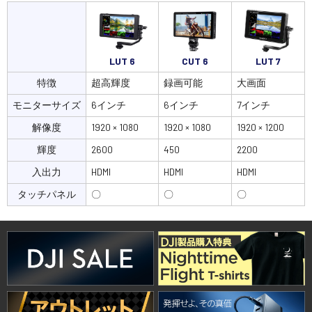
LUT 6
CUT 6
LUT 7
特徴
超高輝度
録画可能
大画面
モニターサイズ
6インチ
6インチ
7インチ
解像度
1920 × 1080
1920 × 1080
1920 × 1200
輝度
2600
450
2200
入出力
HDMI
HDMI
HDMI
タッチパネル
〇
〇
〇