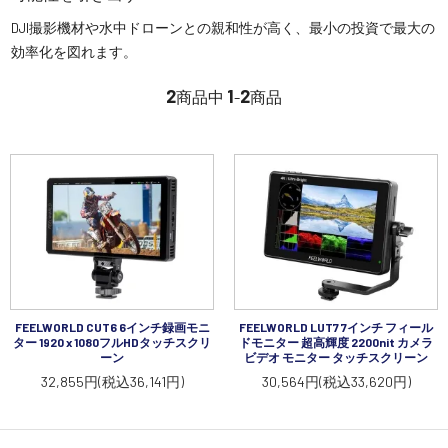
講習会･国家資格･WEBセミナー
DJI撮影機材や水中ドローンとの親和性が高く、最小の投資で最大の
効率化を図れます。
定期配信!
2
1
2
商品中
-
商品
サポート・Q&A / 法人・学生のお客様
取扱店舗一覧
SEKIDO
コーポレートサイト
FEELWORLD CUT6 6インチ録画モニ
FEELWORLD LUT7 7インチ フィール
ター 1920 x 1080フルHDタッチスクリ
ドモニター 超高輝度 2200nit カメラ
ーン
ビデオ モニター タッチスクリーン
32,855円(税込36,141円)
30,564円(税込33,620円)
SEKIDO 会社概要