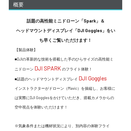
概要
講習会･国家資格･WEBセミナー
話題の高性能ミニドローン「Spark」＆
定期配信!
ヘッドマウントディスプレイ「DJI Goggles」をい
サポート・Q&A / 法人・学生のお客様
ち早くご覧いただけます！
【製品体験】
■DJIの革新的な技術を搭載した手のひらサイズの高性能ミ
取扱店舗一覧
DJI SPARK
ニドローン
のフライト体験！
DJI Goggles
■話題のヘッドマウントディスプレイ
SEKIDO
インストラクターがドローン（Mavic）を操縦し、お客様に
コーポレートサイト
は実際にDJI Gogglesをかけていただき、搭載カメラからの
空中視点を体験いただけます！
SEKIDO 会社概要
※気象条件または機材状況により、別内容の体験フライ