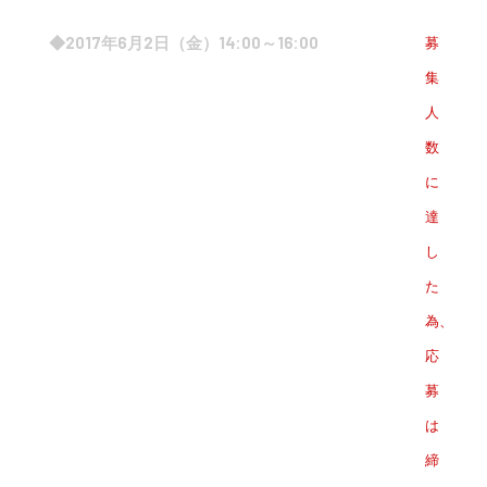
◆2017年6月2日（金）14:00～16:00
募
集
人
数
に
達
し
た
為、
応
募
は
締