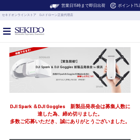
営業日15時まで即日出荷
ポイント1%
セキドオンラインストア DJI ドローン正規代理店
カメラドローン・生活家電
カメラ・スタビライザー
業務用ドローン・業務関連製品
DJI Spark ＆DJI Goggles 新製品発表会は募集人数に
水中ドローン(ROV)・水中スクーター
達した為、締め切りました。
多数ご応募いただき、誠にありがとうございました。
RC・ロボット部品