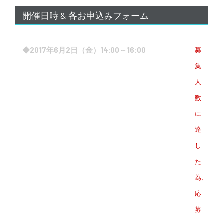
開催日時 & 各お申込みフォーム
◆2017年6月2日（金）14:00～16:00
募
集
人
数
に
達
し
た
為、
応
募