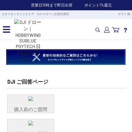
営業日15時まで即日出荷
ポイント1%還元
セキドオンラインストア DJI ドローン正規代理店
ゲスト 様
カメラドローン・生活家電
カメラ・スタビライザー
DJI ご回答ページ
業務用ドローン・業務関連製品
水中ドローン(ROV)・水中スクーター
購入前のご質問
RC・ロボット部品