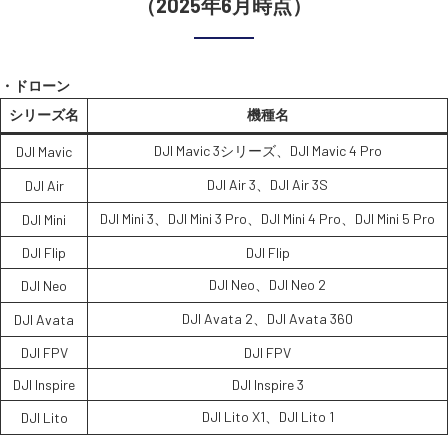
（2025年6月時点）
・ドローン
シリーズ名
機種名
DJI Mavic 3シリーズ、DJI Mavic 4 Pro
DJI Mavic
DJI Air 3、DJI Air 3S
DJI Air
DJI Mini 3、DJI Mini 3 Pro、DJI Mini 4 Pro、DJI Mini 5 Pro
DJI Mini
DJI Flip
DJI Flip
DJI Neo、DJI Neo 2
DJI Neo
DJI Avata 2、DJI Avata 360
DJI Avata
DJI FPV
DJI FPV
DJI Inspire
DJI Inspire 3
DJI Lito X1、DJI Lito 1
DJI Lito