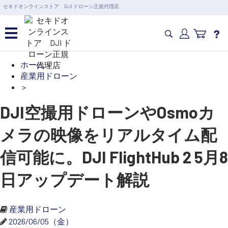
営業日の15時まで即日出荷
セキドオンラインストア DJI ドローン正規代理店
6,000円以上のご購入で送料無料！ポイント1%還元 >>
カメラドローン・生活家電
ホーム
>
カテゴリ一覧を開く
産業用ドローン
>
カメラ・スタビライザー
業務用ドローン・業務
DJI空撮用ドローンやOsmoカ
関連製品
水中ドローン(ROV)・水中スクーター
メラの映像をリアルタイム配
RC・ロボット部品
講習会･国家資格･WEBセミナー
信可能に。DJI FlightHub 2 5月8
スペシャルコンテンツ
定期配信!
日アップデート解説
サポート・Q&A / 法人・学生のお客様
産業用ドローン
2026/06/05（金）
取扱店舗一覧