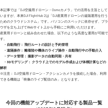
本記事では「DJI空撮用ドローン・Osmoカメラ」での活用を主旨として
いますが、本来DJI FlightHub 2は「DJI産業用ドローンの遠隔運用を行う
ためのクラウドシステム」です。パソコンのスペックに依存せず、ブラ
ウザを立ち上げてWebサイト上から手軽にご利用いただけます。
産業用ドローンと組み合わせた場合、以下のような高度な運用が可能で
す。
・自動飛行： 飛行ルートの設計と予約管理
・遠隔操作： 離着陸や機体のライブ操作・自動飛行中の手動介入
・データ管理： 撮影データの自動同期・共有
・3Dモデリング： クラウド上でのモデル作成および体積計算などの
解析
※注意： DJI空撮用ドローン・アクションカメラを接続した場合、利用
できる機能は「映像のライブ配信のみ」となります。
今回の機能アップデートに対応する製品一覧