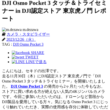
DJI Osmo Pocket 3 タッチ＆トライセミ
ナー in DJI認定ストア 東京虎ノ門 レポ
ート
m.dezawa
カメラ・スタビライザー
2023/12/26（火）
TAG :
DJI Osmo Pocket 3
SHARE
TWEET
LINEで送る
こんにちは。セキドの出澤です。
去る11月30日（木）にDJI認定ストア 東京虎ノ門で「DJI
Osmo Pocket 3 タッチ＆トライセミナー」を開催いたしまし
た。
DJI Osmo Pocket 3
の発売から2ヶ月たった今もなお、
ストアに買い求める方が絶えない人気の4Kジンバルカメラ
です。今回ご参加いただいたのは、ドローンなど普段から
DJI製品を愛用している方々。気になる Osmo Pocket 3 にじっ
くり触れていただき、実際の使用感を存分に体験していただ