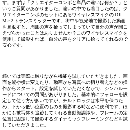
す。まずは「クリエイターコンボと単品の違いは何か？」と
いうご質問があがりました。違いの中でも着目したのは、ク
リエイターコンボのセットにあるワイヤレスマイクの DJI
Mic 2 トランスミッターです。街中や観光地で撮影した動画
を見返すと、周囲の声を拾ってしまっていて自分の声が聞こ
えづらかったことはありませんか？このワイヤレスマイクを
使用して撮影すれば、自分の声をクリアに拾ってくれるので
安心です。
続いては実際に触りながら機能を試していただきました。画
面を縦や横に変えたり、動画から写真への切り替えなどの操
作からスタート。設定を試していただくなかで、ジンバルモ
ードについての質問があがりました。基本的にフォローを設
定して使う方が多いですが、チルトロックは水平を保つた
め、下から低い位置のものを撮影する時などに便利です。ほ
かにも被写体を追跡してくれる自動顔認識や、フレームの定
位置に固定して撮影するダイナミックフレーミングなどを試
していただきました。