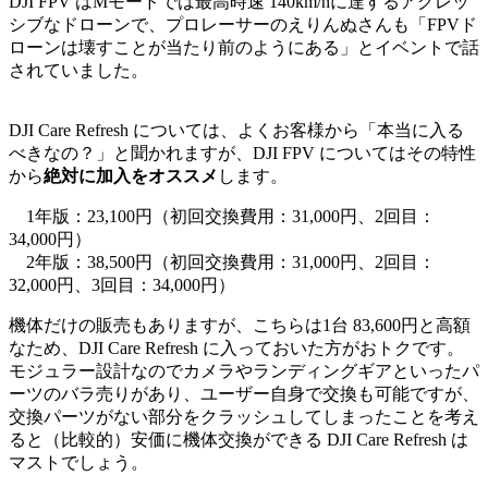
DJI FPV はMモードでは最高時速 140km/hに達するアグレッ
シブなドローンで、プロレーサーのえりんぬさんも「FPVド
ローンは壊すことが当たり前のようにある」とイベントで話
されていました。
DJI Care Refresh については、よくお客様から「本当に入る
べきなの？」と聞かれますが、DJI FPV についてはその特性
から
絶対に加入をオススメ
します。
1年版：23,100円（初回交換費用：31,000円、2回目：
34,000円）
2年版：38,500円（初回交換費用：31,000円、2回目：
32,000円、3回目：34,000円）
機体だけの販売もありますが、こちらは1台 83,600円と高額
なため、DJI Care Refresh に入っておいた方がおトクです。
モジュラー設計なのでカメラやランディングギアといったパ
ーツのバラ売りがあり、ユーザー自身で交換も可能ですが、
交換パーツがない部分をクラッシュしてしまったことを考え
ると（比較的）安価に機体交換ができる DJI Care Refresh は
マストでしょう。