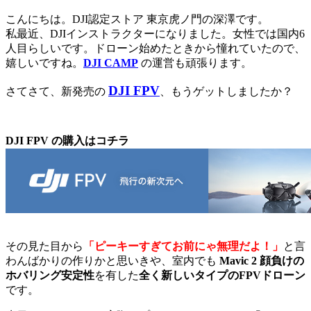
こんにちは。DJI認定ストア 東京虎ノ門の深澤です。
私最近、DJIインストラクターになりました。女性では国内6
人目らしいです。ドローン始めたときから憧れていたので、
嬉しいですね。
DJI CAMP
の運営も頑張ります。
DJI FPV
さてさて、新発売の
、もうゲットしましたか？
DJI FPV の購入はコチラ
その見た目から
「ピーキーすぎてお前にゃ無理だよ！」
と言
わんばかりの作りかと思いきや、室内でも
Mavic 2 顔負けの
ホバリング安定性
を有した
全く新しいタイプのFPVドローン
です。