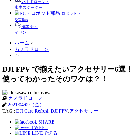
水中ドローン・
水中スクーター
ロボット・
RC部品
講習会・
イベント
ホーム
>
カメラドローン
>
DJI FPV で揃えたいアクセサリー6選！
使ってわかったそのワケは？！
e.fukasawa
カメラドローン
2021/04/09（金）
TAG :
DJI Care Refresh
,
DJI FPV
,
アクセサリー
SHARE
TWEET
LINEで送る