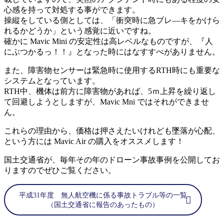
心感を持って対処する事ができます。
操縦をしている側としては、「衝突時に急ブレ―キをかけら
れるかどうか」という感覚に近いですね。
確かに Mavic Mini の安定性は高レベルなものですが、『人
にぶつかるっ！！』となった時にはなすすべがありません。
また、障害物センサーは緊急時に使用するRTH時にも重要な
システムとなっています。
RTH中、機体は前方に障害物があれば、5ｍ上昇を繰り返し
て回避しようとしますが、Mavic Mni ではそれができませ
ん。
これらの理由から、価格は押さえたいけれども墜落が心配、
という方には Mavic Air の購入をオススメします！
国土交通省が、毎年その年のドローン事故事例を公開してお
りますのでぜひご覧ください。
平成31年度 無人航空機に係る事故トラブル等の一覧
（国土交通省に報告のあったもの）