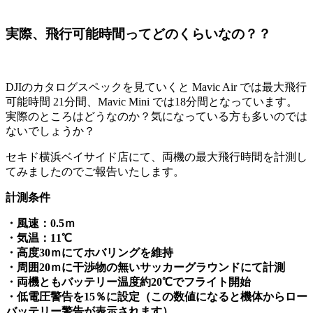
実際、飛行可能時間ってどのくらいなの？？
DJIのカタログスペックを見ていくと Mavic Air では最大飛行
可能時間 21分間、Mavic Mini では18分間となっています。
実際のところはどうなのか？気になっている方も多いのでは
ないでしょうか？
セキド横浜ベイサイド店にて、両機の最大飛行時間を計測し
てみましたのでご報告いたします。
計測条件
・風速：0.5ｍ
・気温：11℃
・高度30ｍにてホバリングを維持
・周囲20ｍに干渉物の無いサッカーグラウンドにて計測
・両機ともバッテリー温度約20℃でフライト開始
・低
電圧警告を15％に設定（この数値になると機体からロー
バッテリー警告が表示されます）