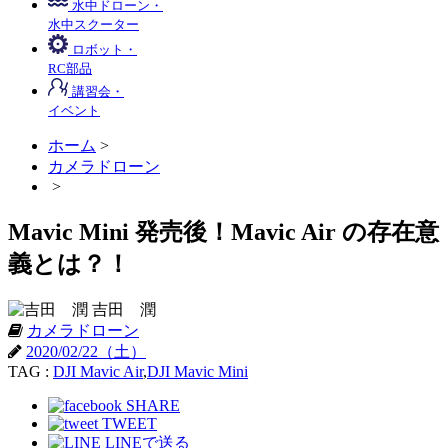
水中ドローン・
水中スクーター
ロボット・
RC部品
講習会・
イベント
ホーム
>
カメラドローン
>
Mavic Mini 発売後！Mavic Air の存在意
義とは？！
吉田 潤
カメラドローン
2020/02/22（土）
TAG :
DJI Mavic Air
,
DJI Mavic Mini
SHARE
TWEET
LINEで送る