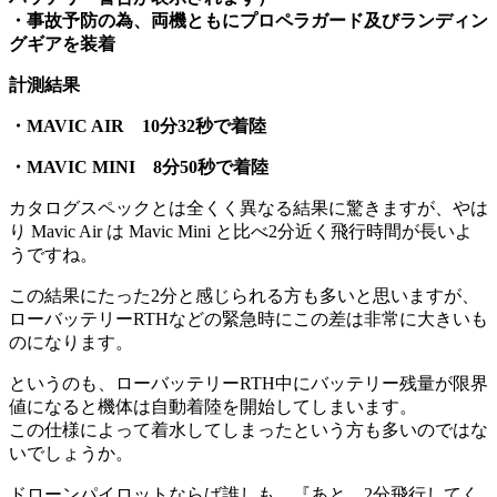
・事故予防の為、両機ともにプロペラガード及びランディン
グギアを装着
計測結果
・MAVIC AIR 10分32秒で着陸
・MAVIC MINI 8分50秒で着陸
カタログスペックとは全くく異なる結果に驚きますが、やは
り Mavic Air は Mavic Mini と比べ2分近く飛行時間が長いよ
うですね。
この結果にたった2分と感じられる方も多いと思いますが、
ローバッテリーRTHなどの緊急時にこの差は非常に大きいも
のになります。
というのも、ローバッテリーRTH中にバッテリー残量が限界
値になると機体は自動着陸を開始してしまいます。
この仕様によって着水してしまったという方も多いのではな
いでしょうか。
ドローンパイロットならば誰しも、『あと、2分飛行してく