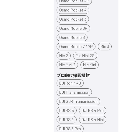
Osmo Pocket 4P
Osmo Pocket 4
Osmo Pocket 3
Osmo Mobile 8P
Osmo Mobile 8
Osmo Mobile 7 / 7P
Mic 3
Mic 2
Mic Mini 2S
Mic Mini 2
Mic Mini
プロ向け撮影機材
DJI Ronin 4D
DJI Transmission
DJI SDR Transmission
DJI RS 5
DJI RS 4 Pro
DJI RS 4
DJI RS 4 Mini
DJI RS 3 Pro