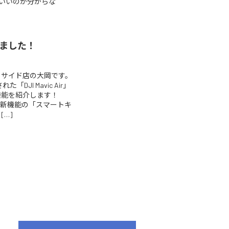
いいのか分からな
てみました！
イサイド店の大岡です。
「DJI Mavic Air」
機能を紹介します！
、新機能の「スマートキ
[…]