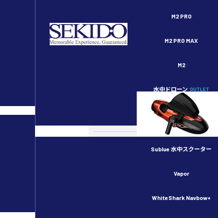
セキドオンラインストア DJI ドローン正規代理店
M2 PRO
M2 PRO MAX
M2
水中ドローン
OUTLET
スペシャルコンテンツ
カメラドローン
ドローンのルール・許可申請
Sublue 水中スクーター
産業用ドローン
Vapor
物流用ドローン
WhiteShark Navbow+
農業用ドローン／スマート農業