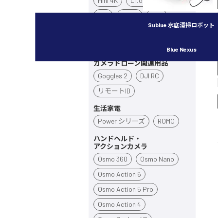
Mini 4K
Lito X1
Lito 1
Flip
Neo 2
Neo
Sublue 水底清掃ロボット
Avata 360
Avata 2
Inspire 3
Blue Nexus
カメラドローン関連用品
Goggles 2
DJI RC
リモートID
生活家電
Power シリーズ
ROMO
ハンドヘルド・
アクションカメラ
Osmo 360
Osmo Nano
Osmo Action 6
Osmo Action 5 Pro
Osmo Action 4