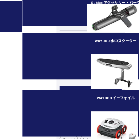
Sublue アクセサリー・パー
カメラ・スタビライザー
水中ドローン／ROV
ラジコン（RC）
WAYDOO 水中スクーター
イベント・講習会
subnado
最新ガジェット／その他
機種別
WAYDOO イーフォイル
カメラドローン
FLYER ONE PLUS
Mavic 4 Pro
Air 3S
Mini 5 Pro
Mini 3