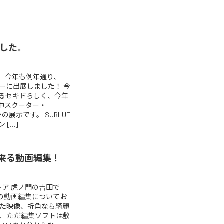
した。
。今年も例年通り、
ョーに出展しました！ 今
るセキドらしく、今年
中スクーター・
の展示です。 SUBLUE
[…]
で出来る動画編集！
トア 虎ノ門の吉田で
リ内の動画編集についてお
した映像、折角なら綺麗
。 ただ編集ソフトは敷