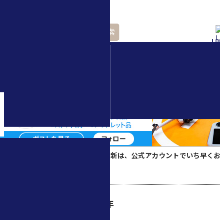
検索
LO
水中ドローン(ROV)・
水中スクーター
▲スペシャルコンテンツの更新は、公式アカウントでいち早く
ECトップ
>
2018年
バックナンバー : 2018年