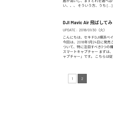
居が高いし、まずどれを選べば
い、、、 そういう方、うち […]
DJI Mavic Air 飛ばし
UPDATE :
2018/01/30（火）
こんにちは、セキドDJI横浜ベ
今回は、2018年1月24日に発売された
ついて、特に注目すべき3つの
スマートキャプチャー まずは
ャプチャー」です。 こちらは従 
1
2