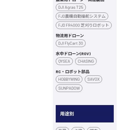
DJI Agras T25
FJD農機自動操舵システム
FJD FR4000 芝刈りロボット
物流用ドローン
DJI FlyCart 30
水中ドローン(ROV)
QYSEA
CHASING
RC・ロボット部品
HOBBYWING
SAVOX
SUNPADOW
用途別